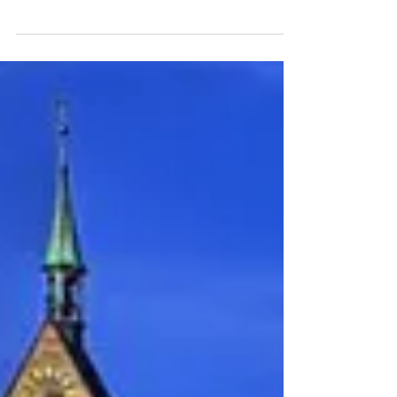
Les sujets principaux : Le marketing sur
les réseaux sociaux Le cou et le
décolleté La médecine régénératrice en
2021 Les traitements non...