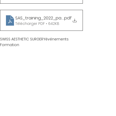
SAS_training_2022_parking
.pdf
Télécharger PDF • 642KB
SWISS AESTHETIC SURGERY
événements
Formation
Formation
Voir tout
Posts similaires